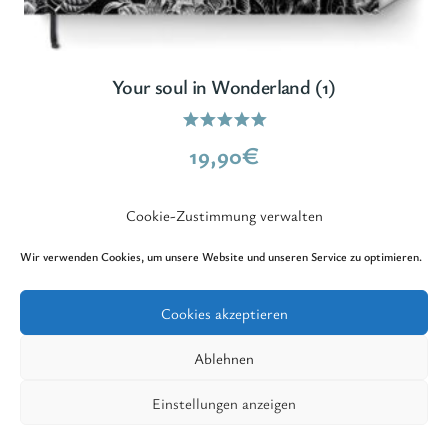
Your soul in Wonderland (1)
Bewertet
19,90
€
mit
5.00
von 5
Cookie-Zustimmung verwalten
Wir verwenden Cookies, um unsere Website und unseren Service zu optimieren.
Cookies akzeptieren
© 2026 GedankenReich Verlag - All rights
reserved. - WordPress Theme von
Kadence WP
Ablehnen
|
Impressum
|
Datenschutz
Einstellungen anzeigen