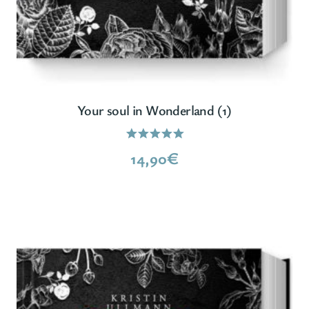
Your soul in Wonderland (1)
Bewertet
14,90
€
mit
5.00
von 5