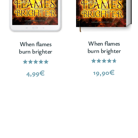
When flames
When flames
burn brighter
burn brighter
Bewertet
Bewertet
19,90
€
4,99
€
mit
mit
4.67
5.00
von 5
von 5