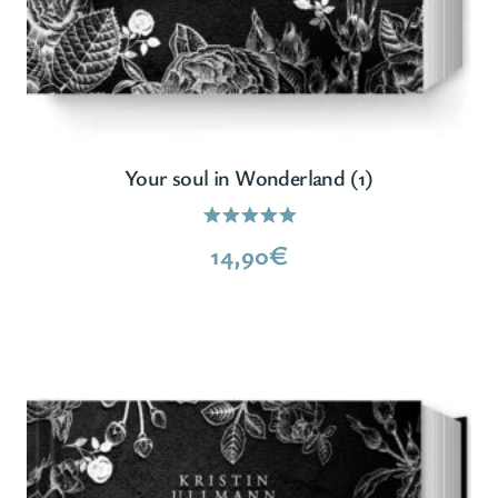
Your soul in Wonderland (1)
Bewertet
14,90
€
mit
5.00
von 5