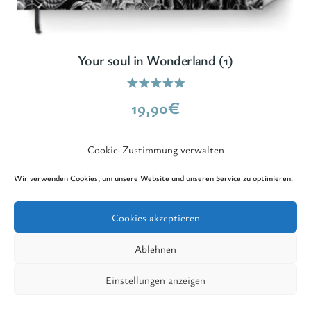
Your soul in Wonderland (1)
Bewertet
19,90
€
mit
5.00
von 5
Cookie-Zustimmung verwalten
Wir verwenden Cookies, um unsere Website und unseren Service zu optimieren.
Cookies akzeptieren
© 2026 GedankenReich Verlag - All rights
reserved. - WordPress Theme von
Kadence WP
Ablehnen
|
Impressum
|
Datenschutz
Einstellungen anzeigen