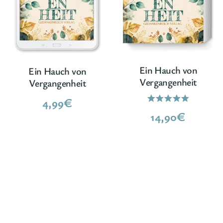
Ein Hauch von
Ein Hauch von
Vergangenheit
Vergangenheit
4,99
€
Bewertet
14,90
€
mit
5.00
von 5