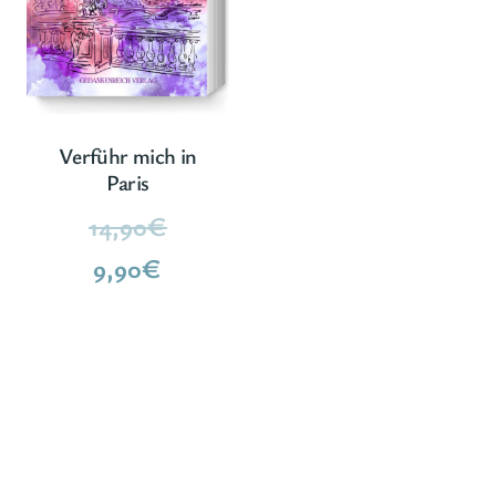
Verführ mich in
Paris
Ursprünglicher
14,90
€
Aktueller
Preis
9,90
€
Preis
war:
ist:
14,90€
9,90€.