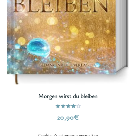
Morgen wirst du bleiben
Bewertet
20,90
€
mit
4.00
von 5
Cookie-Zustimmung verwalten