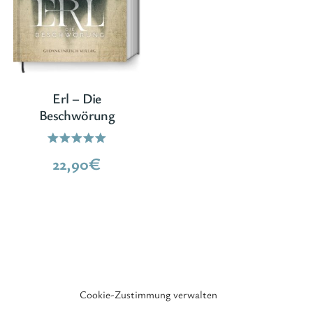
Erl – Die
Beschwörung
Bewertet
22,90
€
mit
5.00
von 5
Cookie-Zustimmung verwalten