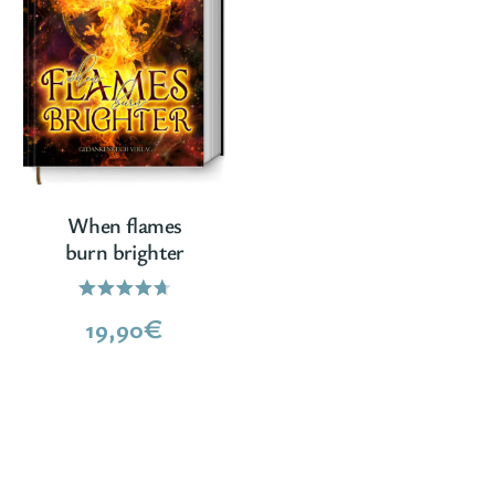
When flames
burn brighter
Bewertet
19,90
€
mit
4.67
von 5