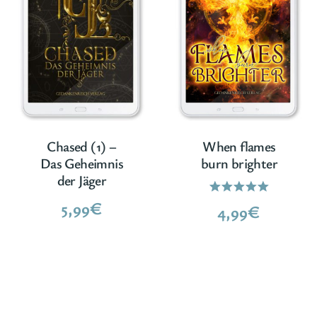
Chased (1) –
When flames
Das Geheimnis
burn brighter
der Jäger
5,99
€
Bewertet
4,99
€
mit
5.00
von 5