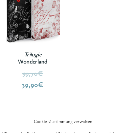
Trilogie
Wonderland
Ursprünglicher
59,70
€
Preis
Aktueller
39,90
€
war:
Preis
59,70€
ist:
39,90€.
Cookie-Zustimmung verwalten