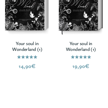
Your soul in
Your soul in
Wonderland (1)
Wonderland (1)
Bewertet
Bewertet
14,90
€
19,90
€
mit
mit
5.00
5.00
von 5
von 5