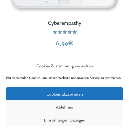
Cyberempathy
Bewertet
6,99
€
mit
5.00
von 5
Cookie-Zustimmung verwalten
Wir verwenden Cookies, um unsere Website und unseren Service zu optimieren.
Cookies akzeptieren
© 2026 GedankenReich Verlag - All rights
reserved. - WordPress Theme von
Kadence WP
Ablehnen
|
Impressum
|
Datenschutz
Einstellungen anzeigen