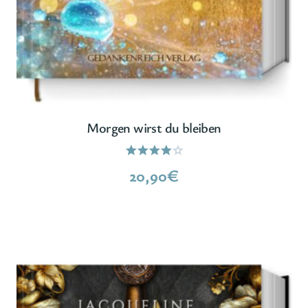
Morgen wirst du bleiben
Bewertet
20,90
€
mit
4.00
von 5