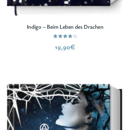
Indigo – Beim Leben des Drachen
Bewertet
19,90
€
mit
4.00
von 5