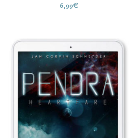
6,99
€