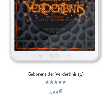
Geborene der Verderbnis (2)
Bewertet
5,99
€
mit
5.00
von 5