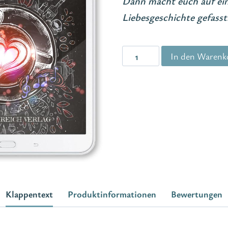
Dann macht euch auf ei
Liebesgeschichte gefasst
Mit
In den Warenk
dir
oder
ohne
dich
Menge
Klappentext
Produktinformationen
Bewertungen