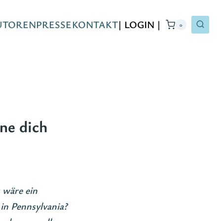
UTOREN
PRESSE
KONTAKT
| LOGIN |
0
ne dich
s wäre ein
in Pennsylvania?