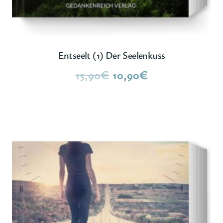
Entseelt (1) Der Seelenkuss
Ursprünglicher
Aktueller
15,90
€
10,90
€
Preis
Preis
war:
ist:
15,90€
10,90€.