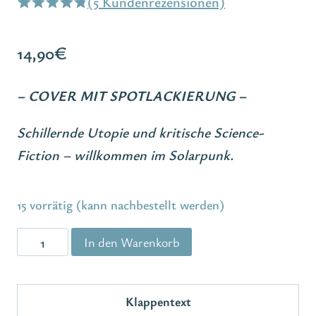
(
5
Kundenrezensionen)
Bewertet
5
mit
4.80
14,90
€
von 5,
basierend
auf
– COVER MIT SPOTLACKIERUNG –
Kundenbewertungen
Schillernde Utopie und kritische Science-
Fiction – willkommen im Solarpunk.
15 vorrätig (kann nachbestellt werden)
Emotiondancer
In den Warenkorb
Menge
Klappentext